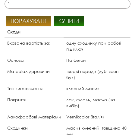
ПОРАХУВАТИ
КУПИТИ
Сходи
Вказана вартість за:
одну сходинку при роботі
під ключ
Основа
На бетоні
Матеріал деревини
тверді породи (дуб, ясен,
бук)
Тип виготовлення
клеєний масив
Покриття
лак, емаль, масло (на
вибір)
Лакофарбові матеріали
Vernikcolor (Італія)
Сходинки
масив клеєний, товщина 40
мм.