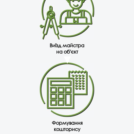
Виїзд майстра
на об'єкт
Формування
кошторису