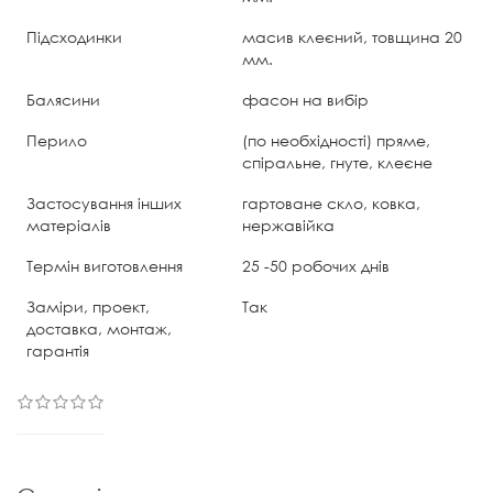
Підсходинки
масив клеєний, товщина 20
мм.
Балясини
фасон на вибір
Перило
(по необхідності) пряме,
спіральне, гнуте, клеєне
Застосування інших
гартоване скло, ковка,
матеріалів
нержавійка
Термін виготовлення
25 -50 робочих днів
Заміри, проект,
Так
доставка, монтаж,
гарантія