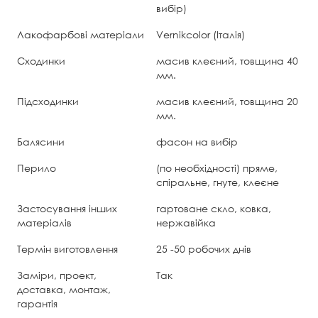
вибір)
Лакофарбові матеріали
Vernikcolor (Італія)
Сходинки
масив клеєний, товщина 40
мм.
Підсходинки
масив клеєний, товщина 20
мм.
Балясини
фасон на вибір
Перило
(по необхідності) пряме,
спіральне, гнуте, клеєне
Застосування інших
гартоване скло, ковка,
матеріалів
нержавійка
Термін виготовлення
25 -50 робочих днів
Заміри, проект,
Так
доставка, монтаж,
гарантія