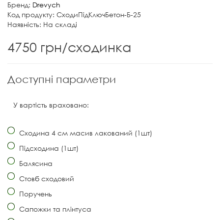
Бренд:
Drevych
Код продукту: СходиПідКлючБетон-Б-25
Наявність: На складі
4750 грн/сходинка
Доступні параметри
У вартість враховано:
Сходина 4 см масив лакований (1шт)
Підсходина (1шт)
Балясина
Стовб сходовий
Поручень
Сапожки та плінтуса