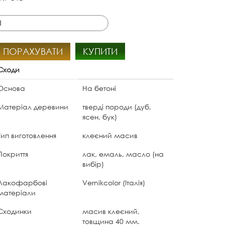
ПОРАХУВАТИ
КУПИТИ
Сходи
Основа
На бетоні
Матеріал деревини
тверді породи (дуб,
ясен, бук)
Тип виготовлення
клеєний масив
Покриття
лак, емаль, масло (на
вибір)
Лакофарбові
Vernikcolor (Італія)
матеріали
Сходинки
масив клеєний,
товщина 40 мм.