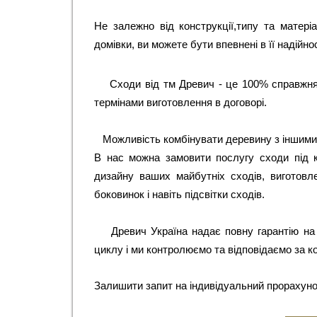
Не залежно від конструкції,типу та матеріа
домівки, ви можете бути впевнені в її надійнос
Сходи від тм Древич - це 100% справжня
термінами виготовлення в договорі.
Можливість комбінувати деревину з іншими м
В нас можна замовити послугу сходи під к
дизайну ваших майбутніх сходів, виготовле
боковинок і навіть підсвітки сходів.
Древич Україна надає повну гарантію на
циклу і ми контролюємо та відповідаємо за к
Залишити запит на індивідуальний прорахуно