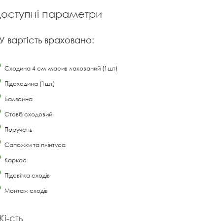
оступні параметри
У вартість враховано:
Сходина 4 см масив лакований (1шт)
Підсходина (1шт)
Балясина
Стовб сходовий
Поручень
Сапожки та плінтуса
Каркас
Підсвітка сходів
Монтаж сходів
Кі-сть