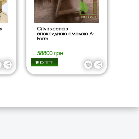
у
Стіл з ясена з
епоксидною смолою A-
Form
58800 грн
КУПИТИ