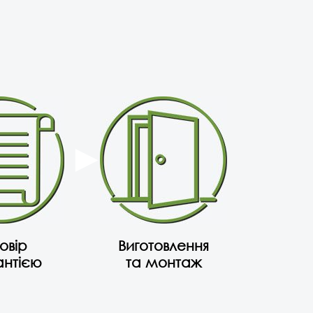
овір
Виготовлення
антією
та монтаж