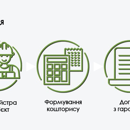
я
Формування
Дог
айстра
кошторису
з гар
'єкт