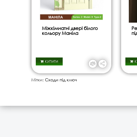
Міжкімнатні двері білого
Ре
кольору Маніла
пі
КУПИТИ
К
Мітки:
Сходи під ключ