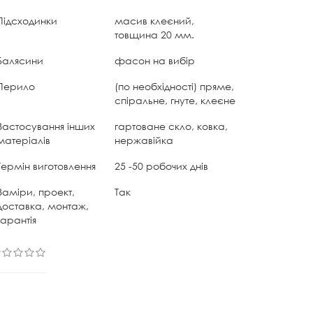
Підсходинки
масив клеєний,
товщина 20 мм.
Балясини
фасон на вибір
Перило
(по необхідності) пряме,
спіральне, гнуте, клеєне
Застосування інших
гартоване скло, ковка,
матеріалів
нержавійка
Термін виготовлення
25 -50 робочих днів
Заміри, проект,
Так
доставка, монтаж,
гарантія