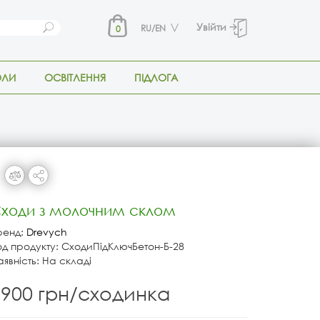
Увійти
RU/EN
0
ОЛИ
ОСВІТЛЕННЯ
ПІДЛОГА
ходи з молочним склом
ренд:
Drevych
од продукту: СходиПідКлючБетон-Б-28
аявність: На складі
5900 грн/сходинка