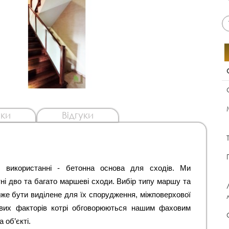
ки
Відгуки
використанні - бетонна основа для сходів. Ми 
і дво та багато маршеві сходи. Вибір типу маршу та 
оже бути виділене для їх спорудження, міжповерхової 
вих факторів котрі обговорюються нашим фаховим 
 об’єкті.