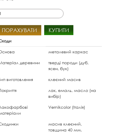
ПОРАХУВАТИ
КУПИТИ
Сходи
Основа
металевий каркас
Матеріал деревини
тверді породи (дуб,
ясен, бук)
Тип виготовлення
клеєний масив
Покриття
лак, емаль, масло (на
вибір)
Лакофарбові
Vernikcolor (Італія)
матеріали
Сходинки
масив клеєний,
товщина 40 мм.