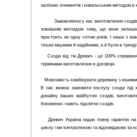
залізних елементів і ковальським методом в к
Замовляючи у нас виготовлення сходів
зовнішнім виглядом тому, що вони залиш
простоять не одну сотню років. І наша з вам
тільки міцними й надійними, а й були в тренді 
Сходи від тм Древич - це 100% справжня
термінами виготовлення в договорі.
Можливість комбінувати деревину з іншими м
В нас можна замовити послугу сходи під к
дизайну ваших майбутніх сходів, виготовле
боковинок і навіть підсвітки сходів.
Древич Україна надає повну гарантію на
циклу і ми контролюємо та відповідаємо за к