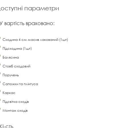
оступні параметри
У вартість враховано:
Сходина 4 см масив лакований (1шт)
Підсходина (1шт)
Балясина
Стовб сходовий
Поручень
Сапожки та плінтуса
Каркас
Підсвітка сходів
Монтаж сходів
Кі-сть