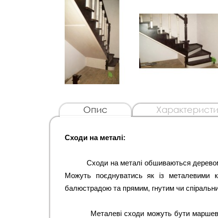
Опис
Характеристи
Сходи на металі: 
          Сходи на металі обшиваються деревом з використанням сходинок та підсходинок з масиву. 
Можуть поєднуватись як із металевими к
балюстрадою та прямим, гнутим чи спіральн
Металеві сходи можуть бути маршеві,