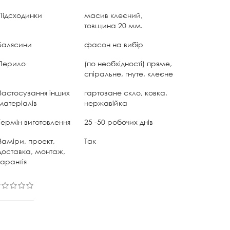
Підсходинки
масив клеєний,
товщина 20 мм.
Балясини
фасон на вибір
Перило
(по необхідності) пряме,
спіральне, гнуте, клеєне
Застосування інших
гартоване скло, ковка,
матеріалів
нержавійка
Термін виготовлення
25 -50 робочих днів
Заміри, проект,
Так
доставка, монтаж,
гарантія