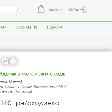
Увійти
RU/EN
0
ОЛИ
ОСВІТЛЕННЯ
ПІДЛОГА
бшивка металевих сходів
ренд:
Drevych
од продукту: СходиПідКлючМетал-М-17
аявність: На складі
6160 грн/сходинка