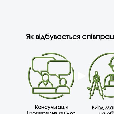
Як відбувається співпрац
Консультація
Виїзд м
і попередня оцінка
на об