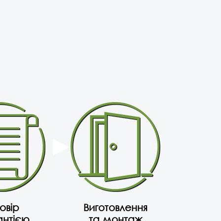
овір
Виготовлення
антією
та монтаж