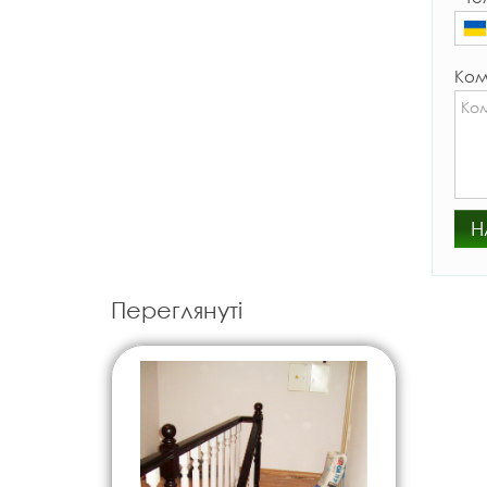
Ком
Н
Переглянуті