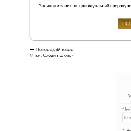
Залишити запит на індивідуальний прорахуно
ПО
Попередній товар
Мітки:
Сходи під ключ
З
*
Ім'
*
Те