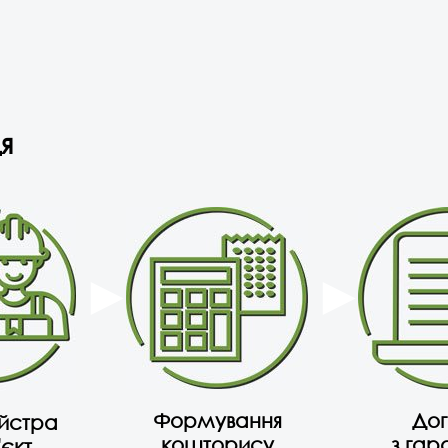
я
Формування
Дог
айстра
кошторису
з гар
'єкт