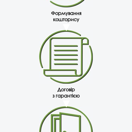
Формування
кошторису
Договір
з гарантією