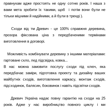
правнукам адже простоять не одну сотню років. І наша з 
вами мета зробити їх такими, щоб  і потім вони були не 
тільки міцними й надійними, а й були в тренді ).
Сходи від тм Древич - це 100% справжня деревина,
прозора фіксована ціна з передбаченими термінами
виготовлення в договорі.
Можливість комбінувати деревину з іншими матеріалами:
гартоване скло, лед підсвідка, ковка...
В нас можна замовити послугу сходи під ключ, яка
передбачає заміри, підготовка проекту та дизайну ваших
майбутніх сходів, виготовлення каркасу, монтаж сходів,
підсходинок, балясин, боковинок і навіть підсвітки сходів.
Древич Україна надає повну гарантію на сходи на 25
років. Адже у нас виробництво повного циклу і ми