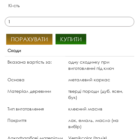
Кі-сть
ПОРАХУВАТИ
КУПИТИ
Сходи
Вказана вартість за:
одну сходинку при
виготовленні під ключ
Основа
металевий каркас
Матеріал деревини
тверді породи (дуб, ясен,
бук)
Тип виготовлення
клеєний масив
Покриття
лак, емаль, масло (на
вибір)
Лакофарбові матеріали
Vernikcolor (Італія)