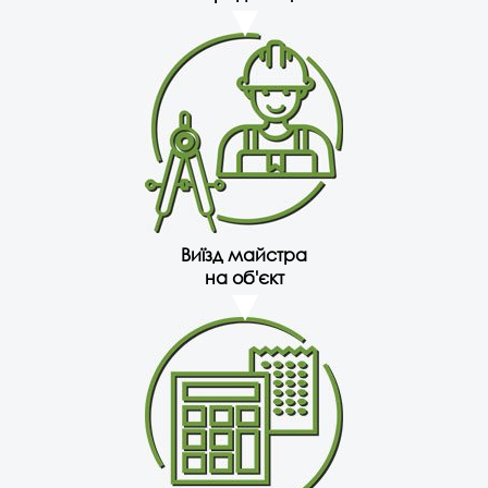
Виїзд майстра
на об'єкт