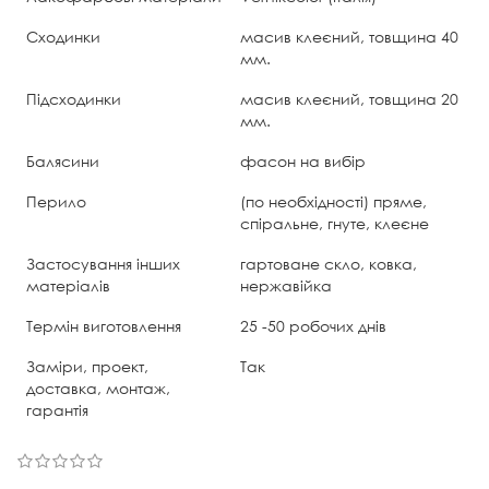
Сходинки
масив клеєний, товщина 40
мм.
Підсходинки
масив клеєний, товщина 20
мм.
Балясини
фасон на вибір
Перило
(по необхідності) пряме,
спіральне, гнуте, клеєне
Застосування інших
гартоване скло, ковка,
матеріалів
нержавійка
Термін виготовлення
25 -50 робочих днів
Заміри, проект,
Так
доставка, монтаж,
гарантія