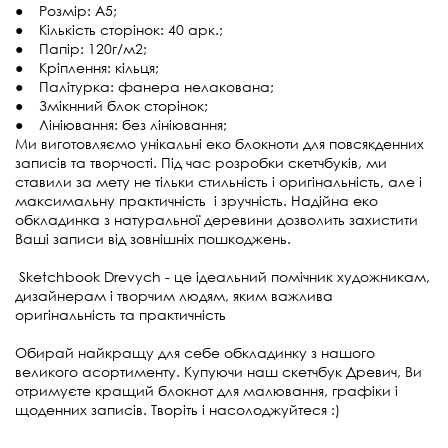
● Розмір: А5;
● Кількість сторінок: 40 арк.;
● Папір: 120г/м2;
● Кріплення: кільця;
● Палітурка: фанера нелакована;
● Змікнний блок сторінок;
● Лініювання: без лініювання;
Ми виготовляємо унікальні еко блокноти для повсякденних
записів та творчості. Під час розробки скетчбуків, ми
ставили за мету не тільки стильність і оригінальність, але і
максимальну практичність і зручність. Надійна еко
обкладинка з натуральної деревини дозволить захистити
Ваші записи від зовнішніх пошкоджень.
Sketchbook Drevych - це ідеальний помічник художникам,
дизайнерам і творчим людям, яким важлива
оригінальність та практичність
Обирай найкращу для себе обкладинку з нашого
великого асортименту. Купуючи наш скетчбук Древич, Ви
отримуєте кращий блокнот для малювання, графіки і
щоденних записів. Творіть і насолоджуйтеся :)