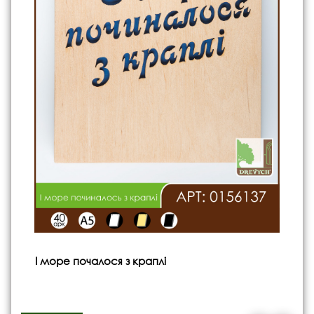
І море почалося з краплі