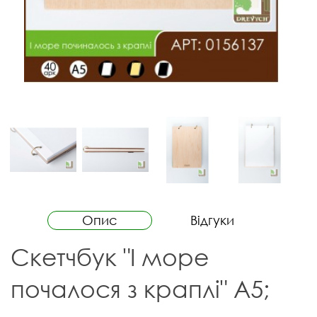
Опис
Відгуки
Скетчбук "І море
почалося з краплі" А5;