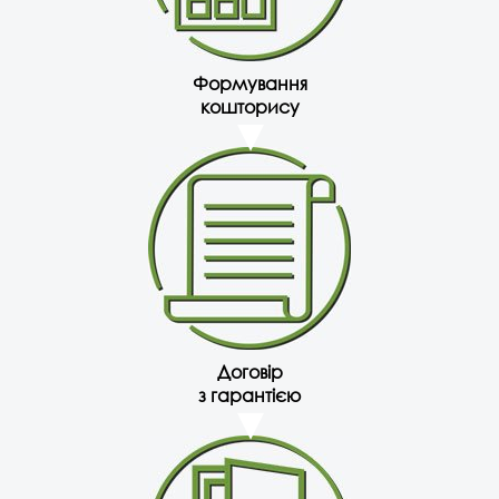
Формування
кошторису
Договір
з гарантією