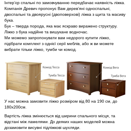
Інтер’єр спальні по замовчуванню передбачає наявність ліжка.
Компанія Древич пропонує Вам дерев’яні односпальні,
двоспальні та двоярусні (двоповерхові) ліжка з щита та масиву
бука.
Бук – тверда порода, яка має яскраво виражено структуру.
Ліжко з бука надійне та вишукане водночас.
Ми можемо запропонувати вам недорого купити ліжко,
підібрати комплект з однієї серії меблів, або ж ви можете
вибрати тільки ліжко, тумби чи комод.
У нас можна замовити ліжко розміром від 80 на 190 см, до
180х200см.
Вартість ліжка змінюється від ширини спального місця, та
відстані між ламелями. До деяких наших моделей можна
дозамовити висувні підліжкові шухляди.