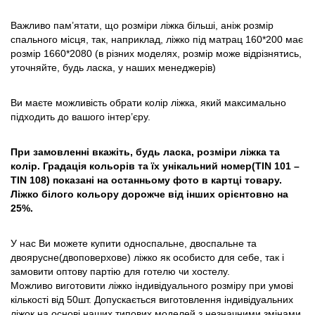
Важливо пам’ятати, що розміри ліжка більші, аніж розмір
спального місця, так, наприклад, ліжко під матрац 160*200 має
розмір 1660*2080 (в різних моделях, розмір може відрізнятись,
уточняйте, будь ласка, у наших менеджерів)
Ви маєте можливість обрати колір ліжка, який максимально
підходить до вашого інтер’єру.
При замовленні вкажіть, будь ласка, розміри ліжка та
колір. Градація кольорів та їх унікальний номер(TIN 101 –
TIN 108) показані на останньому фото в картці товару.
Ліжко білого кольору дорожче від інших орієнтовно на
25%.
У нас Ви можете купити односпальне, двоспальне та
двоярусне(двоповерхове) ліжко як особисто для себе, так і
замовити оптову партію для готелю чи хостелу.
Можливо виготовити ліжко індивідуального розміру при умові
кількості від 50шт. Допускається виготовлення індивідуальних
ліжок на основі наших типових моделей з незначними змінами.