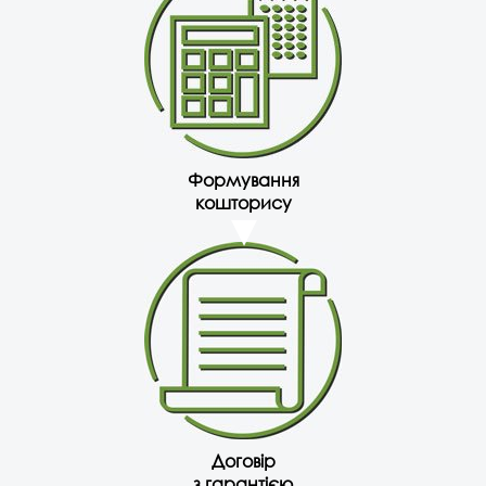
Формування
кошторису
Договір
з гарантією