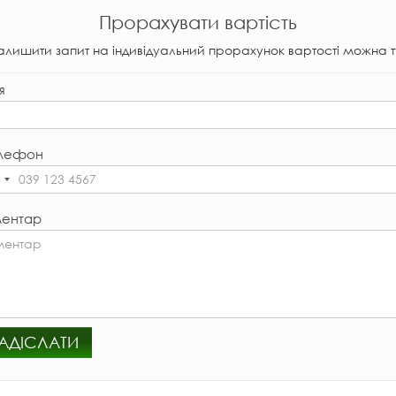
Прорахувати вартість
алишити запит на індивідуальний прорахунок вартості можна т
я
лефон
ентар
АДІСЛАТИ