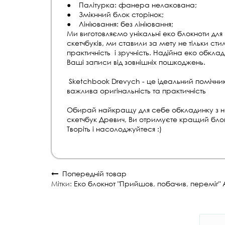
● Палітурка: фанера нелакована;
● Змікнний блок сторінок;
● Лініювання: без лініювання;
Ми виготовляємо унікальні еко блокноти для 
скетчбуків, ми ставили за мету не тільки сти
практичність і зручність. Надійна еко обкла
Ваші записи від зовнішніх пошкоджень.
Sketchbook Drevych - це ідеальний помічн
важлива оригінальність та практичність
Обирай найкращу для себе обкладинку з н
скетчбук Древич, Ви отримуєте кращий блок
Творіть і насолоджуйтеся :)
Попередній товар
Мітки:
Еко блокнот "Прийшов
,
побачив
,
переміг" 