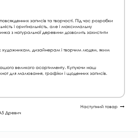
повсякденних записів та творчості. Під час розробки
льність і оригінальність, але і максимальну
динка з натуральної деревини дозволить захистити
ик художникам, дизайнерам і творчим людям, яким
ашого великого асортименту. Купуючи наш
нот для малювання, графіки і щоденних записів.
Наступний товар
А5 Древич