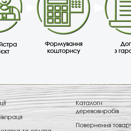
Формування
Дог
айстра
кошторису
з гар
'єкт
ції
Каталоги
деревовиробів
івпраця
Повернення товар
ставка та оплата