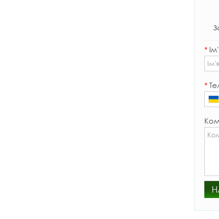
З
*
Ім'
*
Те
Ком
Н