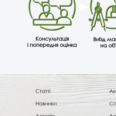
Консультація
Виїзд м
і попередня оцінка
на об
Статті
Ак
Новинки
Сп
Договір
До