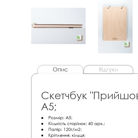
Опис
Відгуки
Скетчбук "Прийшов
А5;
● Розмір: А5;
● Кількість сторінок: 40 арк.;
● Папір: 120г/м2;
● Кріплення: кільця;