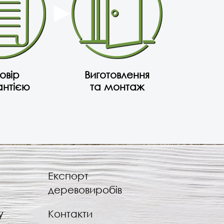
овір
Виготовлення
антією
та монтаж
Експорт
деревовиробів
у
Контакти