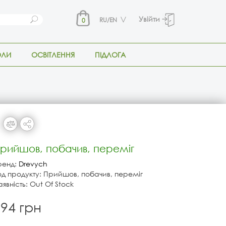
Увійти
RU/EN
0
ОЛИ
ОСВІТЛЕННЯ
ПІДЛОГА
рийшов, побачив, переміг
ренд:
Drevych
од продукту: Прийшов, побачив, переміг
явність: Out Of Stock
94 грн