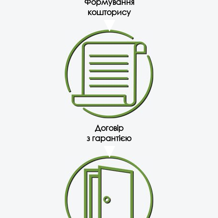
Формування
кошторису
Договір
з гарантією