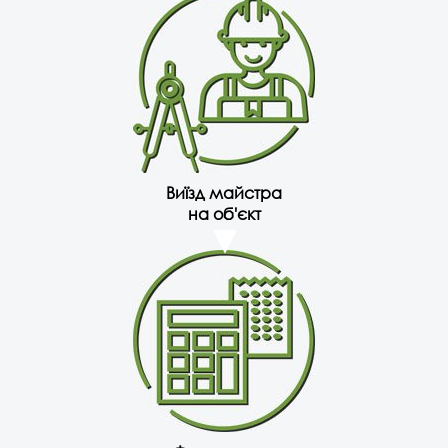
Виїзд майстра
на об'єкт