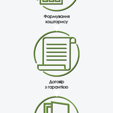
Формування
кошторису
Договір
з гарантією