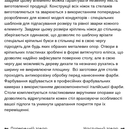
завдяки цьому впевнено можна гарантувати незмінну якість
виготовленої продукції. Конструкції всіх ніжок та стелажів
виготовляються та зварюються з використанням попередньо
розроблених для кожної моделі кондукторів - спеціальних
шаблонів для підпасування розміру та рівної зварки кожного
елементу. Завдяки цьому розміри кріплень ніжок до стільниць
зберігаються одинакові, що дозволяє по шаблону врізати
спеціальні кріпильні букси в стільниці які в свою чергу
підходять для будь яких обраних металевих опор. Отвори в
кріпильних пластинах зроблені в формі витягнутого еліпса, що
дозволяє надійно зафіксувати поверхню столу, але в свою
чергу дає можливість дереву дихати та незначно рухатись в
ширину не викривлюючи площину. Всі заготовки для столів
проходять антикорозізну обробку перед нанесенням фарби.
Фарбування відбувається в професійних фарбувальних
камерах з використанням двохкомпонентної італійської фарби.
Столи комплектуються пластиковими вкрутними опорами що
дозволяють відрегулювати кожен стіл враховуючи особливості
вашої підлоги та уникнути царапання покриття при їх
переміщенні.
Попередній товар
Наступний товар