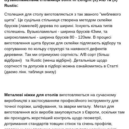
Rustic
:
Столешня для столу виготовляється з так званого "меблевого
щита". Це суцільна стільниця створена методом склейки
брусків (ламелей) дерева по ширині. Існують кілька типів
столешень. Вузьколамельні - ширина брусків 43мм, та
широколамельні - ширина брусків 80 - 120мм. В процесі
виготовлення щита бруски для склейки підлягають відбору та
сортуванню по кольру структурі та наявності дефектів
деревини. Так ми отримуємо сортність: А/B сорт (більш
відібрані) та Rustic (менш відбірні). Детальніше щодо
сортності та допусків в підборі можна ознайомитись в Статті
(даємо лінк. таблиця знизу)
Металеві ніжки для столів
виготовляються на сучасному
виробництві з застосуванням професійного інструменту для
точної порізки, шліфування, та зварки металу. Метал для
виготовлення всіх виробів закуповується з Європи, оскільки там
він проходить жорсткіший контроль щодо геометрії,
дотримання стандартів товщин стінок та січень профілів,