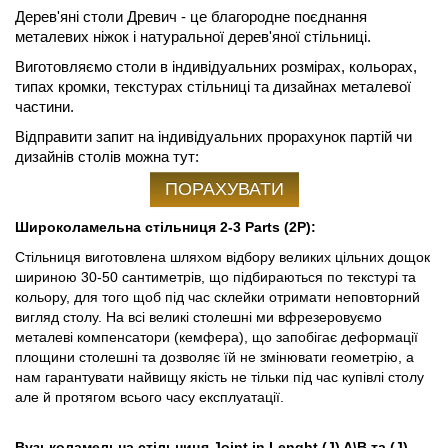
Дерев'яні столи Древич - це благородне поєднання
металевих ніжок і натуральної дерев'яної стільниці.
Виготовляємо столи в індивідуальних розмірах, кольорах,
типах кромки, текстурах стільниці та дизайнах металевої
частини.
Відправити запит на індивідуальних прорахунок партій чи
дизайнів столів можна тут:
ПОРАХУВАТИ
Широколамельна стільниця 2-3 Parts (2P):
Стільниця виготовлена шляхом відбору великих цільних дощок
шириною 30-50 сантиметрів, що підбираються по текстурі та
кольору, для того щоб під час склейки отримати неповторний
вигляд столу. На всі великі столешні ми вфрезеровуємо
металеві компенсатори (кемфера), що запобігає деформації
площини столешні та дозволяє їй не змінювати геометрію, а
нам гарантувати найвищу якість не тільки під час купівлі столу
але й протягом всього часу експлуатації.
Вузьколамельна стільниця Joint in Lenght (J) A\B та
(J)