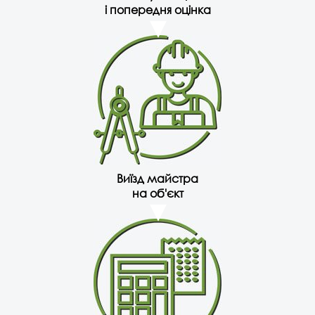
і попередня оцінка
Виїзд майстра
на об'єкт