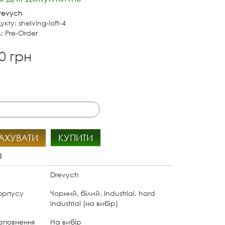
revych
кту: shelving-loft-4
: Pre-Order
0 грн
АХУВАТИ
КУПИТИ
і
Drevych
корпусу
Чорний, білий, Industrial, hard
industrial (на вибір)
наповнення
На вибір