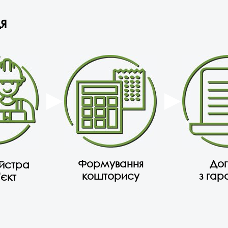
я
Формування
Дог
айстра
кошторису
з гар
'єкт