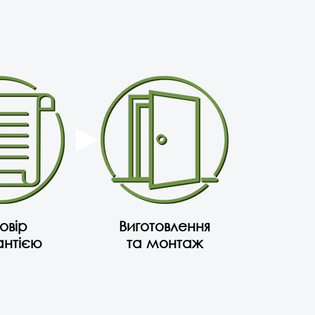
овір
Виготовлення
антією
та монтаж