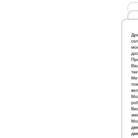
Дре
скл
мон
дос
Про
Ваш
так
Мет
том
вел
Мож
роб
Вис
змі
Мож
две
две