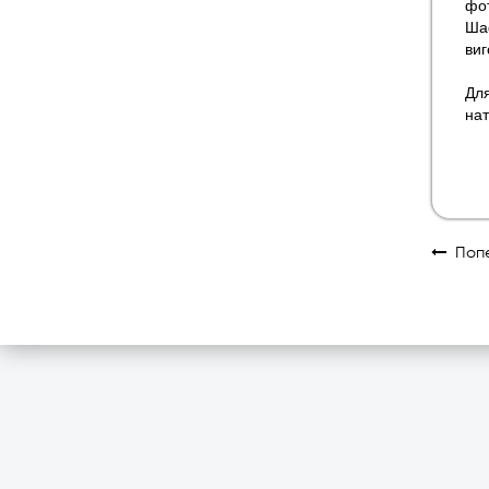
фот
Шаф
виг
Для
нат
Попе