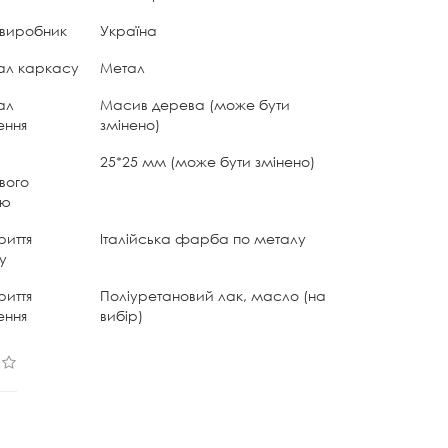
 виробник
Україна
ал каркасу
Метал
ал
Масив дерева (може бути
ення
змінено)
25*25 мм (може бути змінено)
вого
лю
риття
Італійська фарба по металу
у
риття
Поліуретановий лак, масло (на
ення
вибір)