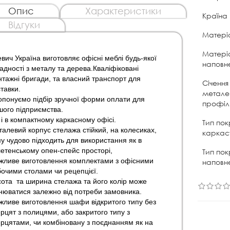
Опис
Характеристики
Країна
Відгуки
Матері
Матері
вич Україна виготовляє офісні меблі будь-якої
наповн
адності з металу та дерева.
Кваліфіковані
тажні бригади, та власний транспорт для
Січення
тавки.
метале
понуємо підбір зручної форми оплати для
профі
ого підприємства.
 і в компактному каркасному офісі.
Тип пок
алевий корпус стелажа стійкий, на колесиках,
каркас
у чудово підходить для використання як в
етенському опен-спейс просторі,
Тип пок
ливе виготовлення комплектами з офісними
наповн
очими столами чи рецепцієї.
ота та ширина стелажа та його колір може
нюватися залежно від потреби замовника.
ливе виготовлення шафи відкритого типу без
рцят з полицями, або закритого типу з
рцятами, чи комбіновану з поєднанням як на