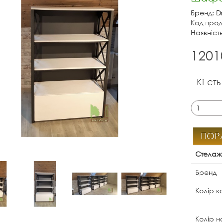
Бренд:
D
Код проду
Наявність
1201
Кі-сть
ПОР
Стелаж
Бренд
Колір 
Колір 