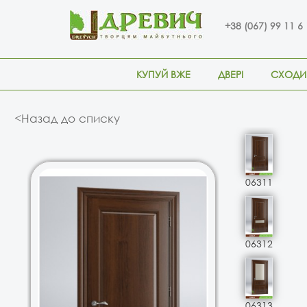
+38 (067) 99 11 6
КУПУЙ ВЖЕ
ДВЕРІ
СХОДИ
<Назад до списку
06311
06312
06313