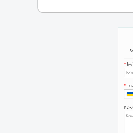
З
*
Ім'
*
Те
Ком