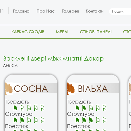
 11
Головна
Про Нас
Галерея
Контакти
КАРКАС СХОДІВ
МЕБЛІ
СТІНОВІ ПАНЕЛІ
СТ
Засклені двері міжкімнатні Дакар
AFRICA
СОСНА
ВІЛЬХА
Твердість
Твердість
Структура
Структура
Престиж
Престиж