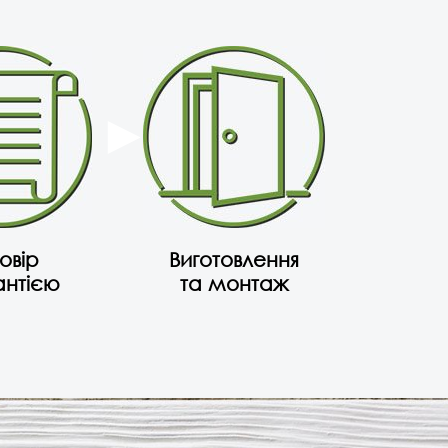
овір
Виготовлення
антією
та монтаж