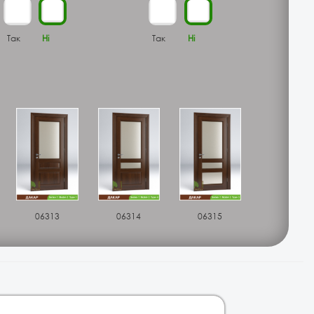
Так
Ні
Так
Ні
06313
06314
06315