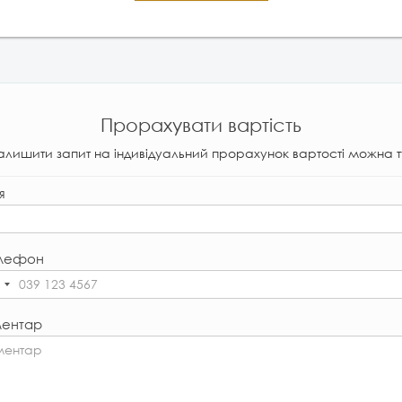
Прорахувати вартість
алишити запит на індивідуальний прорахунок вартості можна т
я
лефон
ентар