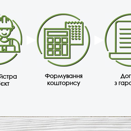
Формування
Дог
айстра
кошторису
з гар
'єкт