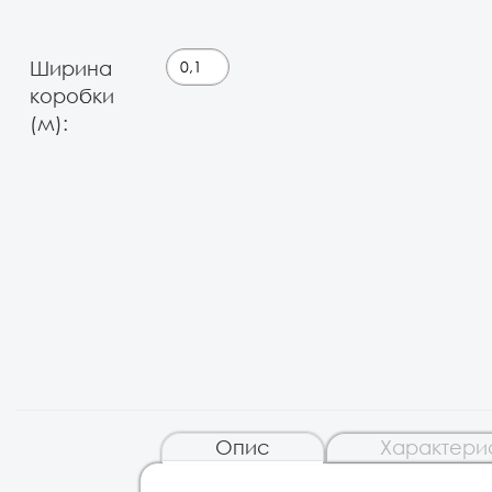
Ширина
коробки
(м):
Опис
Характери