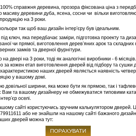
це 100% справжня деревина, прозора фіксована ціна з пере
го масиву деревини дуба, ясена, сосни чи
вільхи виготовляю
продукцію на 3 роки.
кольори так щоб ваш дизайн інтер'єру був ідеальним.
під ключ, яка передбачає заміри, підготовка проекту та ди
аної чи прямої, виготовлення дерев'яних арок та складних
дверних замків та дверної фурнітури.
на двері на 3 роки, тоді як аналогічні виробники - 6 місяц
о за кожен етап виготовлення дверей від підбору та сушки 
 характеристикою наших дверей являється наявність четверт
ляцію у вашому домі.
ю довільної ширини, яка може бути як прямою, так і тафлев
є Вам та вашому дизайнеру не обмежуватися типовими ката
тер'єр оселі.
шому сайті користуючись зручним калькулятором дверей. Ці
79911611
або не знайшли на нашому сайті бажаного дизай
аших дверей можна тут:
ПОРАХУВАТИ