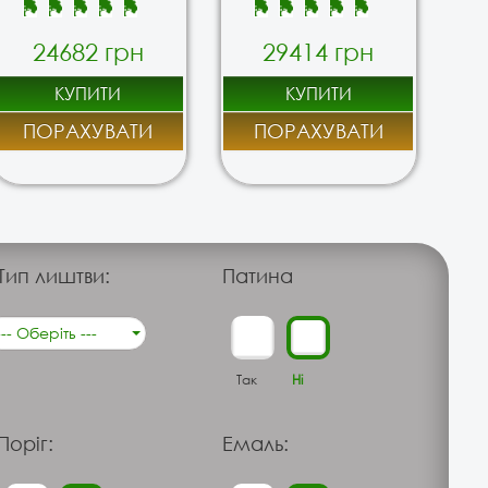
24682 грн
29414 грн
КУПИТИ
КУПИТИ
ПОРАХУВАТИ
ПОРАХУВАТИ
Тип лиштви:
Патина
--- Оберіть ---
Так
Ні
Поріг:
Емаль: