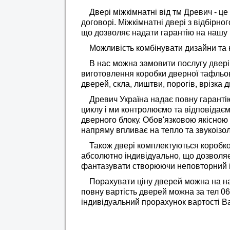
Двері міжкімнатні від тм Древич - 
договорі. Міжкімнатні двері з відбірно
що дозволяє надати гарантію на нашу 
Можливість комбінувати дизайни та 
В нас можна замовити послугу двері 
виготовлення коробки дверної тафльов
дверей, скла, лиштви, порогів, врізка 
Древич Україна надає повну гарантію 
циклу і ми контролюємо та відповідаєм
дверного блоку. Обов'язковою якісною
напряму впливає на тепло та звукоізо
Також двері комплектуються коробко
абсолютно індивідуально, що дозволя
фантазувати створюючи неповторний ін
Порахувати ціну дверей можна на на
повну вартість дверей можна за тел
06
індивідуальний прорахунок вартості В