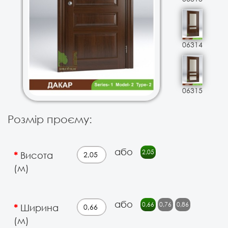
06314
06315
Розмір проєму:
або
2,05
Висота
(м)
або
0,66
0,76
0,86
Ширина
(м)