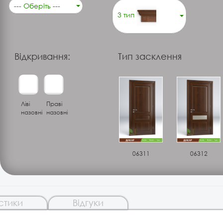
--- Оберіть ---
3 тип
Відкривання:
Тип засклення
Ліві
Праві
назовні
назовні
06311
06312
стики
Відгуки