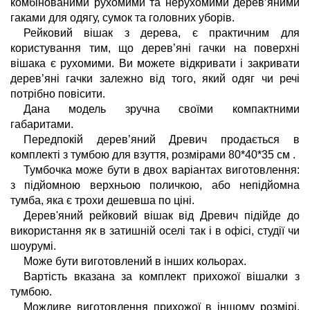
комбінованими рухомими та нерухомими дерев’яними 
гаками для одягу, сумок та головних уборів.
Рейковий вішак з дерева, є практичним для 
користування тим, що дерев’яні гачки на поверхні 
вішака є рухомими. Ви можете відкривати і закривати 
дерев’яні гачки залежно від того, який одяг чи речі 
потрібно повісити. 
Дана модель зручна своїми компактними 
габаритами.
Передпокій дерев’яний Древич продається в 
комплекті з тумбою для взуття, розмірами 80*40*35 см . 
Тумбочка може бути в двох варіантах виготовлення: 
з підйомною верхньою поличкою, або непідйомна 
тумба, яка є трохи дешевша по ціні.
Дерев'яний рейковий вішак від Древич підійде до 
використання як в затишній оселі так і в офісі, студії чи 
шоурумі.  
Може бути виготовлений в інших кольорах. 
Вартість вказана за комплект прихожої вішалки з 
тумбою. 
Можливе виготовлення прихожої в іншому розмірі, 