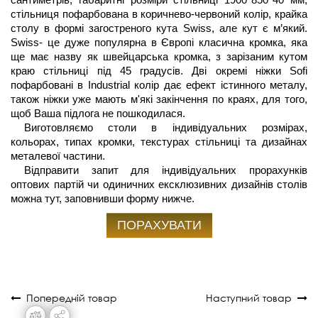
сантиметрів, габаритні розміри стільниці 1900*850*40 мм, 
стільниця пофарбована в коричнево-червоний колір, крайка 
столу в формі загостреного кута Swiss, але кут є м’який. 
Swiss- це дуже популярна в Європі класична кромка, яка 
ще має назву як швейцарська кромка, з зарізаним кутом 
краю стільниці під 45 градусів. Дві окремі ніжки Sofi 
пофарбовані в Industrial колір дає ефект істинного металу, 
також ніжки уже мають м'які закінчення по краях, для того, 
щоб Ваша підлога не пошкодилася.
Виготовляємо столи в індивідуальних розмірах, 
кольорах, типах кромки, текстурах стільниці та дизайнах 
металевої частини.
Відправити запит для індивідуальних прорахунків 
оптових партій чи одиничних ексклюзивних дизайнів столів 
можна тут, заповнивши форму нижче.
ПОРАХУВАТИ
Попередній товар
Наступний товар