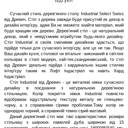
Відгуки
Сучасний стиль дерев'яного столу Industrial Select Swiss 
від Древич. Стіл з дерева завжди буде присутній як декор в 
дизайні інтер’єру, адже Ви не зможете знайти матеріал, який 
буде кращим ніж дерево. Дерев’яний стіл - це натуральний 
декор, який є невід'ємним атрибутом будь-якого дизайну. 
Стіл Industrial зі своїм сміливим дизайном здається, що 
підійде тільки для сучасного інтер'єру, але це не так. Якщо 
Ваш дизайн кухні, столової чи вітальні - виконаний в світлих 
кольорах в стилі модерн, хай-тек,скандинавський, то стіл 
від Древич ідеально підійде і кардинально іншим стилям 
інтер’єру таким як Лофт Індастріал чи навіть Хард 
Індастріал.
Стіл Industrial від Древич - це металеві ніжки сучасного 
дизайну в поєднання з натуральною дерев’яною 
стільницею. Колір покриття ніжок Industrial повністю 
відображає індустріальну текстуру металу не глянцево-
чорну, а з справжніми сірими пробілами.Тому колір не 
однорідно чорний, а справжній темно сірий матовий.
Даний дерев’яний стіл має такі характеристики: розміри 
стільниці з широких ламелей дуба шириною від 15 