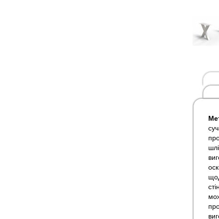
Мет
суч
про
шлі
виг
оск
щод
сті
мож
про
виг