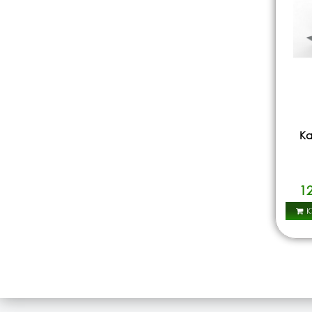
Ка
1
К