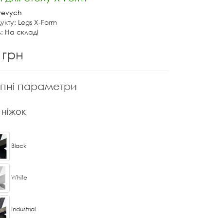
revych
укту: Legs X-Form
ь: На складі
 грн
пні параметри
 ніжок
Black
White
Industrial