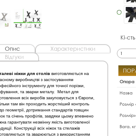
Кі-сть
Опис
Характеристики
Відгуки
ПОР
алеві ніжки для столів
виготовляються на
асному виробництві з застосуванням
Опора 
фесійного інструменту для точної порізки,
фування, та зварки металу. Метал для
Назва
отовлення всіх виробів закуповується з Європи,
Розмір
ільки там він проходить жорсткіший контроль
о геометрії, дотримання стандартів товщин
Розмір
нок та січень профілів, завдяки цьому впевнено
на гарантувати незмінну якість виготовленої
Вага, кг
дукції. Конструкції всіх ніжок та стелажів
отовляються та зварюються з використанням