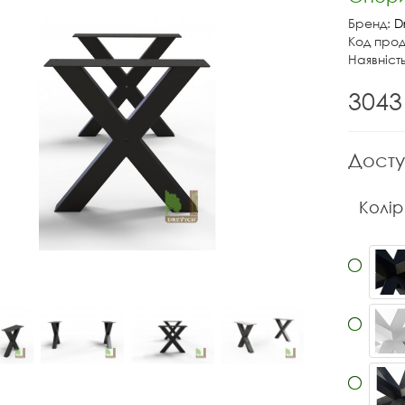
Бренд:
D
Код прод
Наявніст
3043
Досту
Колір