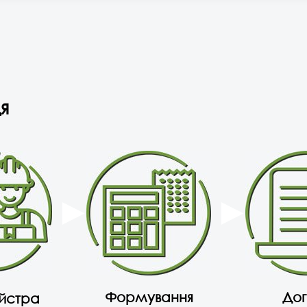
я
Формування
Дог
айстра