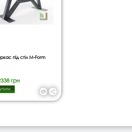
ркас під стіл M-Form
2338 грн
УПИТИ