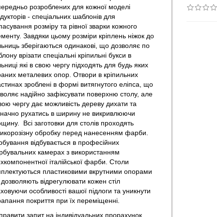
ередньо розроблених для кожної моделі
дукторів - спеціальних шаблонів для
пасування розміру та рівної зварки кожного
менту. Завдяки цьому розміри кріплень ніжок до
льниць зберігаються одинакові, що дозволяє по
лону врізати спеціальні кріпильні букси в
льниці які в свою чергу підходять для будь яких
аних металевих опор. Отвори в кріпильних
стинах зроблені в формі витягнутого еліпса, що
воляє надійно зафіксувати поверхню столу, але
вою чергу дає можливість дереву дихати та
начно рухатись в ширину не викривлюючи
щину. Всі заготовки для столів проходять
икорозізну обробку перед нанесенням фарби.
бування відбувається в професійних
бувальних камерах з використанням
хкомпонентної італійської фарби. Столи
плектуються пластиковими вкрутними опорами
дозволяють відрегулювати кожен стіл
ховуючи особливості вашої підлоги та уникнути
апання покриття при їх переміщенні.
правити запит на індивідуальних прорахунок