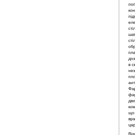
поп
кон
під
еле
сті
шаб
сті
обр
пла
доз
в с
нез
пло
ант
Фар
фар
дво
ком
що 
вра
цар
Від