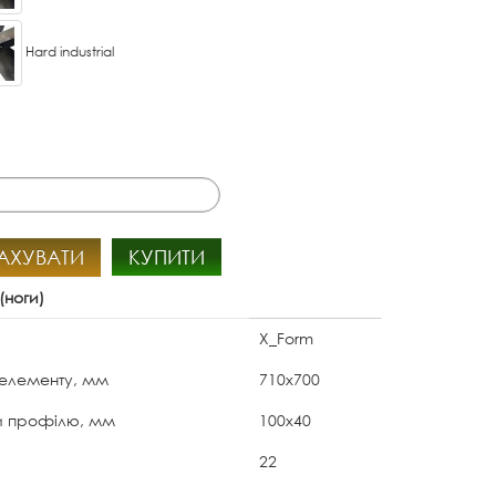
Hard industrial
АХУВАТИ
КУПИТИ
(ноги)
X_Form
 елементу, мм
710x700
и профілю, мм
100x40
22