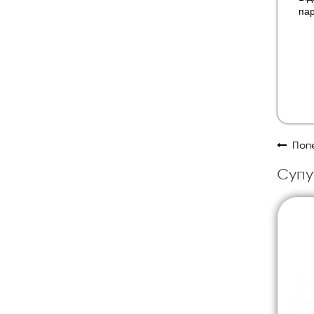
пар
Попе
Супу