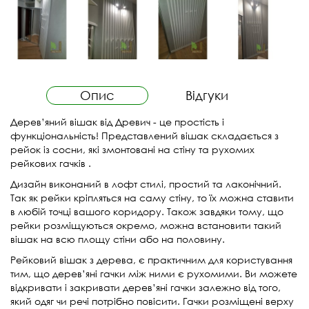
Опис
Відгуки
Дерев’яний вішак від Древич - це простість і
функціональність! Представлений вішак складається з
рейок із сосни, які змонтовані на стіну та рухомих
рейкових гачків .
Дизайн виконаний в лофт стилі, простий та лаконічний.
Так як рейки кріпляться на саму стіну, то їх можна ставити
в любій точці вашого коридору. Також завдяки тому, що
рейки розміщуються окремо, можна встановити такий
вішак на всю площу стіни або на половину.
Рейковий вішак з дерева, є практичним для користування
тим, що дерев’яні гачки між ними є рухомими. Ви можете
відкривати і закривати дерев’яні гачки залежно від того,
який одяг чи речі потрібно повісити. Гачки розміщені верху