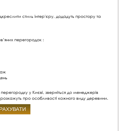
креслити стиль інтер'єру, додадуть простору та
в’яних перегородок :
таж
щень
ерегородку у Києві, зверніться до менеджерів
і розкажуть про особливості кожного виду деревини.
РАХУВАТИ