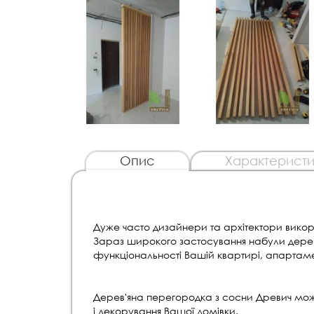
Опис
Характеристи
Дуже часто дизайнери та архітектори викор
Зараз широкого застосування набули дерев'
функціональності Вашій квартирі, апартам
Дерев'яна перегородка з сосни Древич може
і декорування Вашої домівки.