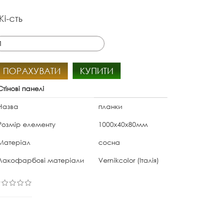
Кі-сть
ПОРАХУВАТИ
КУПИТИ
Стінові панелі
Назва
планки
Розмір елементу
1000х40x80мм
Матеріал
сосна
Лакофарбові матеріали
Vernikcolor (Італія)