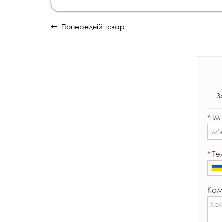
Попередній товар
З
*
Ім'
*
Те
Ком