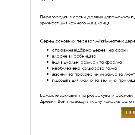
Перегородки з сосни Древич допоможуть під
зручності для кожного мешканця.
Серед основних переваг міжкімнатних дере
справжня відбірна деревина сосни
власне виробництво
індивідуальні розміри та форма
необмежена кольорова гама
якісний та професійний замір та мон
підходять для малих та великих примі
Бажаєте замовити та розрахувати соснову п
Древич. Вони нададуть якісну консультацію 
ПО