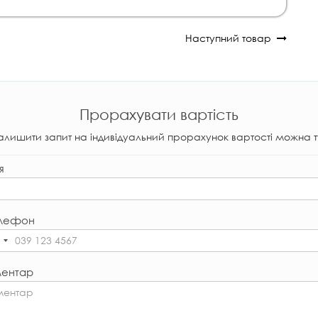
Наступний товар
Прорахувати вартість
алишити запит на індивідуальний прорахунок вартості можна т
я
лефон
ентар