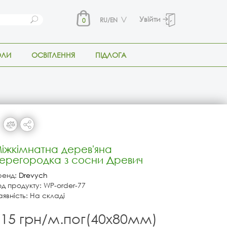
Увійти
RU/EN
0
ОЛИ
ОСВІТЛЕННЯ
ПІДЛОГА
іжкімнатна дерев'яна
ерегородка з сосни Древич
ренд:
Drevych
од продукту: WP-order-77
аявність: На складі
715 грн/м.пог(40х80мм)