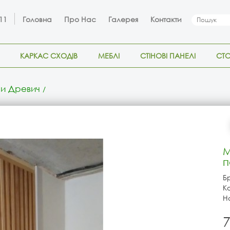
 11
Головна
Про Нас
Галерея
Контакти
КАРКАС СХОДІВ
МЕБЛІ
СТІНОВІ ПАНЕЛІ
СТ
ни Древич
М
п
Б
К
Н