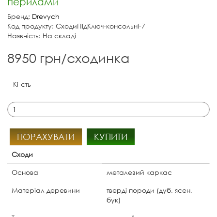
перилами
Бренд:
Drevych
Код продукту: СходиПідКлюч-консольні-7
Наявність: На складі
8950 грн/сходинка
Кі-сть
ПОРАХУВАТИ
КУПИТИ
Сходи
Основа
металевий каркас
Матеріал деревини
тверді породи (дуб, ясен,
бук)