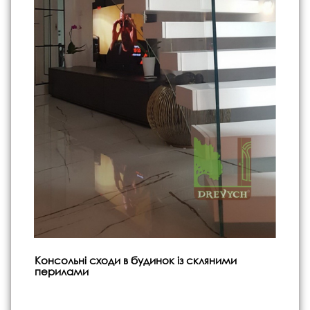
Консольні сходи в будинок із скляними
перилами