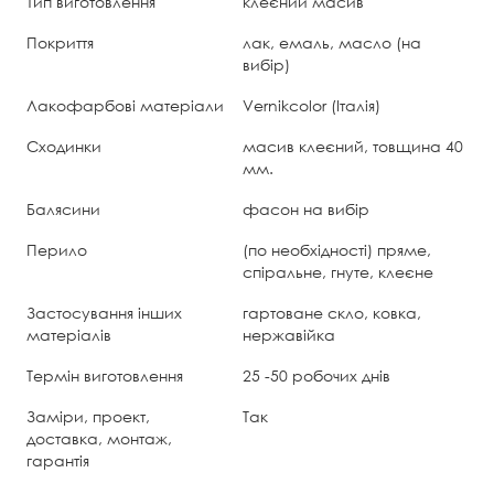
Тип виготовлення
клеєний масив
Покриття
лак, емаль, масло (на
вибір)
Лакофарбові матеріали
Vernikcolor (Італія)
Сходинки
масив клеєний, товщина 40
мм.
Балясини
фасон на вибір
Перило
(по необхідності) пряме,
спіральне, гнуте, клеєне
Застосування інших
гартоване скло, ковка,
матеріалів
нержавійка
Термін виготовлення
25 -50 робочих днів
Заміри, проект,
Так
доставка, монтаж,
гарантія