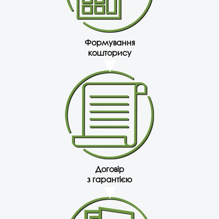
Формування
кошторису
Договір
з гарантією