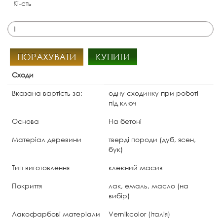
Кі-сть
ПОРАХУВАТИ
КУПИТИ
Сходи
Вказана вартість за:
одну сходинку при роботі
під ключ
Основа
На бетоні
Матеріал деревини
тверді породи (дуб, ясен,
бук)
Тип виготовлення
клеєний масив
Покриття
лак, емаль, масло (на
вибір)
Лакофарбові матеріали
Vernikcolor (Італія)