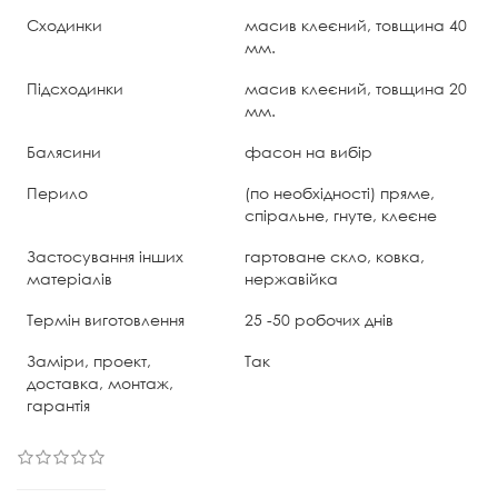
Сходинки
масив клеєний, товщина 40
мм.
Підсходинки
масив клеєний, товщина 20
мм.
Балясини
фасон на вибір
Перило
(по необхідності) пряме,
спіральне, гнуте, клеєне
Застосування інших
гартоване скло, ковка,
матеріалів
нержавійка
Термін виготовлення
25 -50 робочих днів
Заміри, проект,
Так
доставка, монтаж,
гарантія