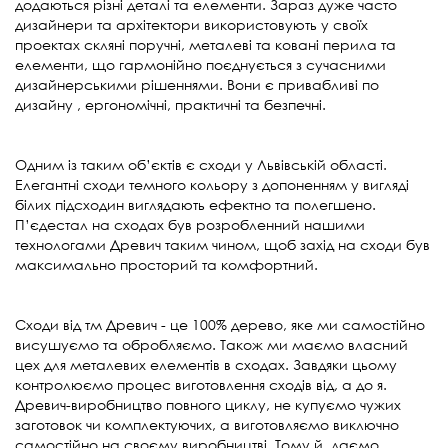
додаються різні деталі та елементи. Зараз дуже часто
дизайнери та архітектори використовують у своїх
проектах скляні поручні, металеві та ковані перила та
елементи, що гармонійно поєднується з сучасними
дизайнерськими рішеннями. Вони є привабливі по
дизайну , ергономічні, практичні та безпечні.
Одним із таким об’єктів є сходи у Львівській області.
Елегантні сходи темного кольору з допоненням у вигляді
білих підсходин виглядають ефектно та полегшено.
П’єдестал на сходах був розробленний нашими
технологами Древич таким чином, щоб захід на сходи був
максимально просторий та комфортний.
Сходи від тм Древич - це 100% дерево, яке ми самостійно
висушуємо та обробляємо. Також ми маємо власний
цех для металевих елементів в сходах. Завдяки цьому
контролюємо процес виготовлення сходів від, а до я.
Древич-виробництво повного циклу, не купуємо чужих
заготовок чи комплектуючих, а виготовляємо виключно
самостійно на своєму виробництві. Тому й даємо