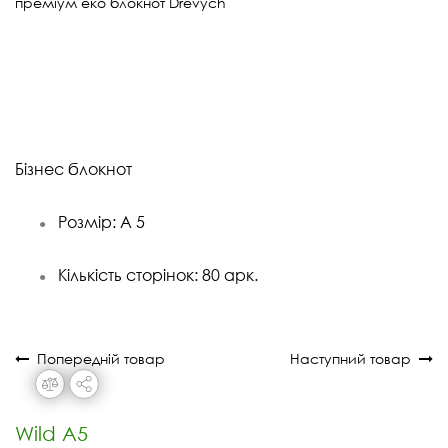
преміум еко блокнот Drevych
Бізнес блокнот
Розмір: А 5
●
Кількість сторінок:
8
0 арк.
●
Попередній товар
Наступний товар
Wild А5