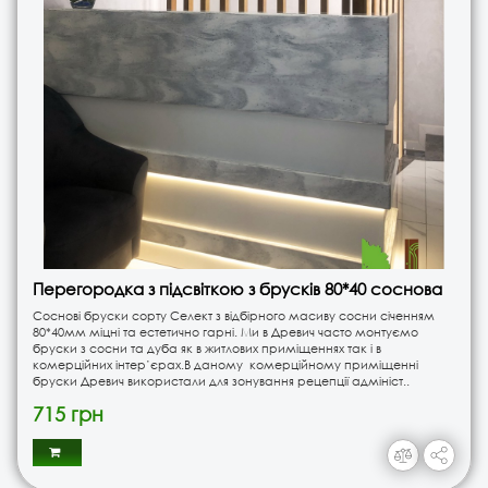
Перегородка з підсвіткою з брусків 80*40 соснова
Соснові бруски сорту Селект з відбірного масиву сосни січенням
80*40мм міцні та естетично гарні. Ми в Древич часто монтуємо
бруски з сосни та дуба як в житлових приміщеннях так і в
комерційних інтер’єрах.В даному комерційному приміщенні
бруски Древич використали для зонування рецепції адмініст..
715 грн