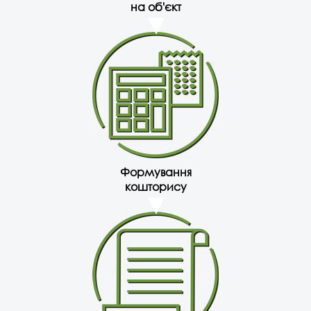
на об'єкт
Формування
кошторису