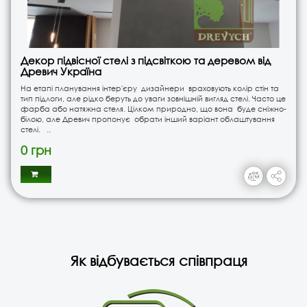
Декор підвісної стелі з підсвіткою та деревом від
Древич Україна
На етапі планування інтер'єру дизайнери враховують колір стін та
тип підлоги, але рідко беруть до уваги зовнішній вигляд стелі. Часто це
фарба або натяжна стеля. Цілком природно, що вона буде сніжно-
білою, але Древич пропонує обрати інший варіант облаштування
стелі. ..
0 грн
Як відбувається співпраця