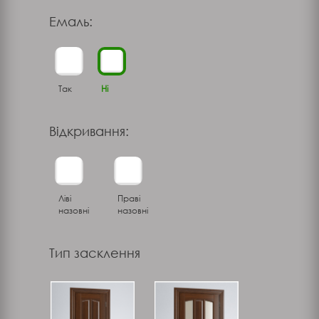
Емаль:
Так
Ні
Відкривання:
Ліві
Праві
назовні
назовні
Тип засклення