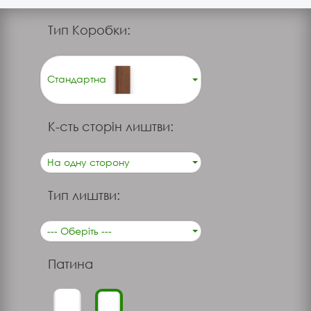
Тип Коробки:
Стандартна
К-сть сторін лиштви:
На одну сторону
Тип лиштви:
--- Оберіть ---
Патина