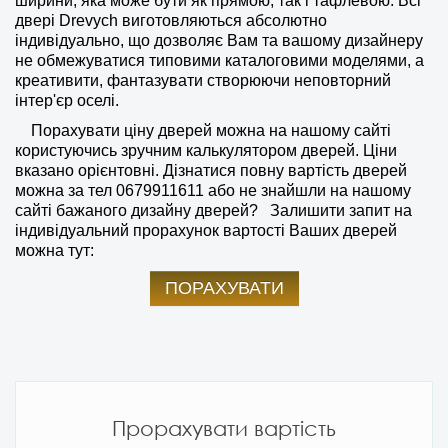
ширини, яка може бути як прямою, так і тафлевою. Всі
двері Drevych виготовляються абсолютно
індивідуально, що дозволяє Вам та вашому дизайнеру
не обмежуватися типовими каталоговими моделями, а
креативити, фантазувати створюючи неповторний
інтер'єр оселі.
Порахувати ціну дверей можна на нашому сайті
користуючись зручним калькулятором дверей. Ціни
вказано орієнтовні. Дізнатися повну вартість дверей
можна за тел
0679911611
або не знайшли на нашому
сайті бажаного дизайну дверей?
Залишити запит на
індивідуальний прорахунок вартості Ваших дверей
можна тут:
ПОРАХУВАТИ
Прорахувати вартість