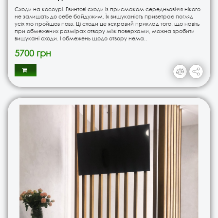
Сходи на косоурі. Гвинтові сходи із присмаком середньовіччя нікого
не залишать до себе байдужим. Їх вишуканість приветрає погляд
усіх хто пройшов повз. Ці сходи це яскравий приклад того, що навіть
при обмежених розмірах отвору між поверхами, можна зробити
вишукані сходи. І обмежень щодо отвору нема..
5700 грн