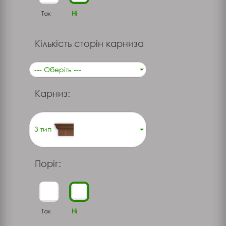
Так
Ні
Кількість сторін карниза
--- Оберіть ---
Карниз:
3 тип
Поріг:
Так
Ні