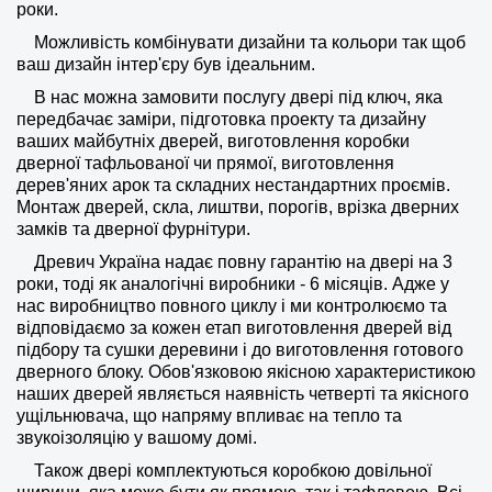
роки.
Можливість комбінувати дизайни та кольори так щоб
ваш дизайн інтер'єру був ідеальним.
В нас можна замовити послугу двері під ключ, яка
передбачає заміри, підготовка проекту та дизайну
ваших майбутніх дверей, виготовлення коробки
дверної тафльованої чи прямої, виготовлення
дерев'яних арок та складних нестандартних проємів.
Монтаж дверей, скла, лиштви, порогів, врізка дверних
замків та дверної фурнітури.
Древич Україна надає повну гарантію на двері на 3
роки, тоді як аналогічні виробники - 6 місяців. Адже у
нас виробництво повного циклу і ми контролюємо та
відповідаємо за кожен етап виготовлення дверей від
підбору та сушки деревини і до виготовлення готового
дверного блоку. Обов'язковою якісною характеристикою
наших дверей являється наявність четверті та якісного
ущільнювача, що напряму впливає на тепло та
звукоізоляцію у вашому домі.
Також двері комплектуються коробкою довільної