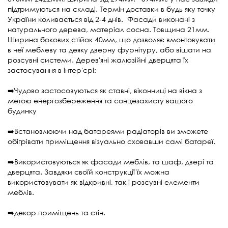
підтримуються на складі. Термін доставки в будь яку точку
України коливається від 2-4 днів. Фасади виконані з
натурального дерева, матеріал сосна. Товщина 21мм.
Ширина бокових стійок 40мм, що дозволяє вмонтовувати
в неї меблеву та деяку дверну фурнітуру, або вішати на
розсувні системи. Дерев'яні жалюзійні дверцята їх
застосування в інтер'єрі:
➡️Чудово застосовуються як ставні, віконниці на вікна з
метою енергозбереження та сонцезахисту вашого
будинку
➡️Встановлюючи над батареями радіаторів ви зможете
обігрівати приміщення візуально сховавши самі батареї.
➡️Використовуються як фасади меблів, та шаф, двері та
дверцята. Завдяки своїй конструкції їх можна
використовувати як відкривні, так і розсувні елементи
меблів.
➡️декор приміщень та стін.