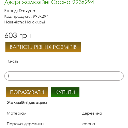
Двері жалюзійні Сосна 993х294
Бренд:
Drevych
Код продукту: 993х294
Наявність: На складі
603 грн
ВАРТІСТЬ РІЗНИХ РОЗМІРІВ
Кі-сть
ПОРАХУВАТИ
КУПИТИ
Жалюзійні дверцята
Матеріал
деревина
Порода деревини
сосна