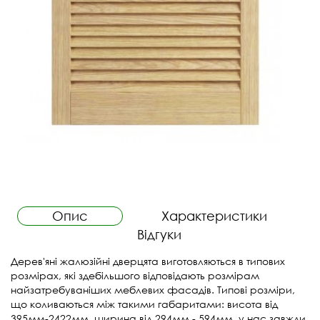
Опис
Характеристики
Відгуки
Дерев'яні жалюзійні дверцята виготовляються в типових
розмірах, які здебільшого відповідають розмірам
найзатребуваніших меблевих фасадів. Типові розміри,
що коливаються між такими габаритами: висота від
395мм-2422мм, ширина від 294мм - 594мм, у нас завжди