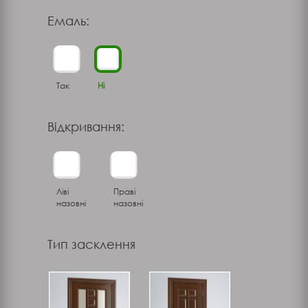
Емаль:
Так
Ні
Відкривання:
Ліві
Праві
назовні
назовні
Тип засклення