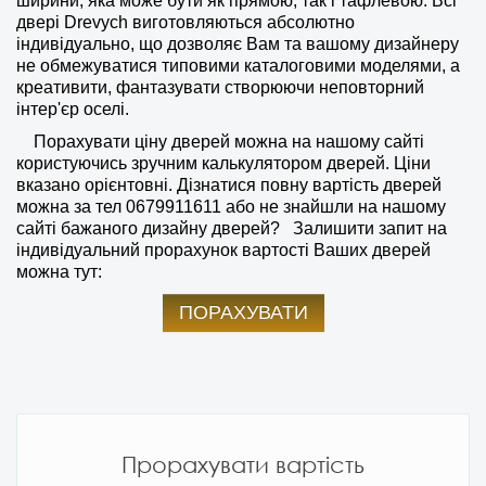
ширини, яка може бути як прямою, так і тафлевою. Всі
двері Drevych виготовляються абсолютно
індивідуально, що дозволяє Вам та вашому дизайнеру
не обмежуватися типовими каталоговими моделями, а
креативити, фантазувати створюючи неповторний
інтер'єр оселі.
Порахувати ціну дверей можна на нашому сайті
користуючись зручним калькулятором дверей. Ціни
вказано орієнтовні. Дізнатися повну вартість дверей
можна за тел
0679911611
або не знайшли на нашому
сайті бажаного дизайну дверей?
Залишити запит на
індивідуальний прорахунок вартості Ваших дверей
можна тут:
ПОРАХУВАТИ
Прорахувати вартість