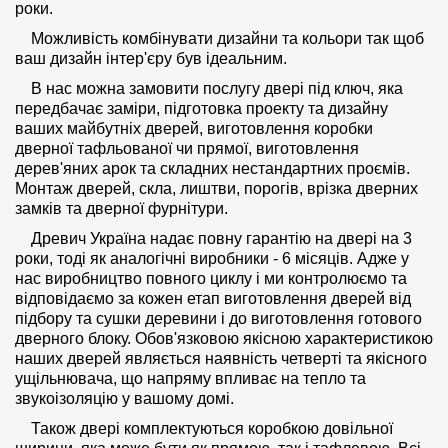
роки.
Можливість комбінувати дизайни та кольори так щоб
ваш дизайн інтер'єру був ідеальним.
В нас можна замовити послугу двері під ключ, яка
передбачає заміри, підготовка проекту та дизайну
ваших майбутніх дверей, виготовлення коробки
дверної тафльованої чи прямої, виготовлення
дерев'яних арок та складних нестандартних проємів.
Монтаж дверей, скла, лиштви, порогів, врізка дверних
замків та дверної фурнітури.
Древич Україна надає повну гарантію на двері на 3
роки, тоді як аналогічні виробники - 6 місяців. Адже у
нас виробництво повного циклу і ми контролюємо та
відповідаємо за кожен етап виготовлення дверей від
підбору та сушки деревини і до виготовлення готового
дверного блоку. Обов'язковою якісною характеристикою
наших дверей являється наявність четверті та якісного
ущільнювача, що напряму впливає на тепло та
звукоізоляцію у вашому домі.
Також двері комплектуються коробкою довільної