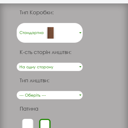
Тип Коробки:
Стандартна
К-сть сторін лиштви:
На одну сторону
Тип лиштви:
--- Оберіть ---
Патина