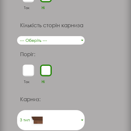
Так
Ні
Кількість сторін карниза
--- Оберіть ---
Поріг:
Так
Ні
Карниз:
3 тип