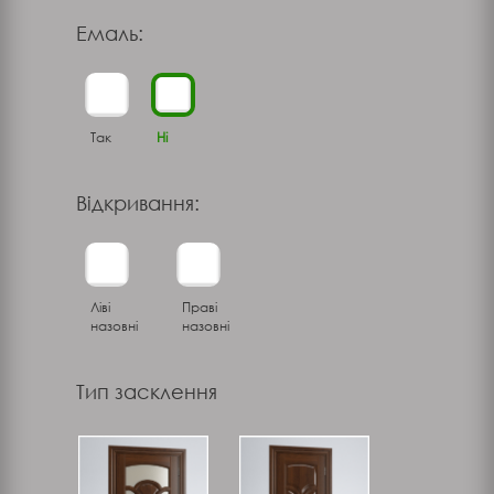
Емаль:
Так
Ні
Відкривання:
Ліві
Праві
назовні
назовні
Тип засклення