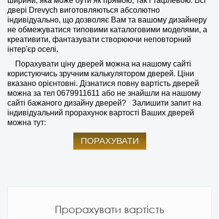
ширини, яка може бути як прямою, так і тафлевою. Всі
двері Drevych виготовляються абсолютно
індивідуально, що дозволяє Вам та вашому дизайнеру
не обмежуватися типовими каталоговими моделями, а
креативити, фантазувати створюючи неповторний
інтер'єр оселі.
Порахувати ціну дверей можна на нашому сайті
користуючись зручним калькулятором дверей. Ціни
вказано орієнтовні. Дізнатися повну вартість дверей
можна за тел
0679911611
або не знайшли на нашому
сайті бажаного дизайну дверей?
Залишити запит на
індивідуальний прорахунок вартості Ваших дверей
можна тут:
ПОРАХУВАТИ
Прорахувати вартість