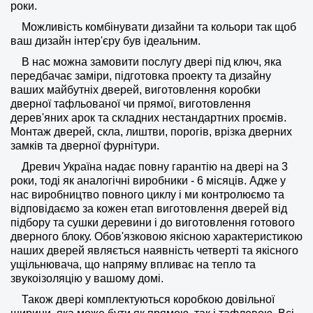
роки.
Можливість комбінувати дизайни та кольори так щоб
ваш дизайн інтер'єру був ідеальним.
В нас можна замовити послугу двері під ключ, яка
передбачає заміри, підготовка проекту та дизайну
ваших майбутніх дверей, виготовлення коробки
дверної тафльованої чи прямої, виготовлення
дерев'яних арок та складних нестандартних проємів.
Монтаж дверей, скла, лиштви, порогів, врізка дверних
замків та дверної фурнітури.
Древич Україна надає повну гарантію на двері на 3
роки, тоді як аналогічні виробники - 6 місяців. Адже у
нас виробництво повного циклу і ми контролюємо та
відповідаємо за кожен етап виготовлення дверей від
підбору та сушки деревини і до виготовлення готового
дверного блоку. Обов'язковою якісною характеристикою
наших дверей являється наявність четверті та якісного
ущільнювача, що напряму впливає на тепло та
звукоізоляцію у вашому домі.
Також двері комплектуються коробкою довільної