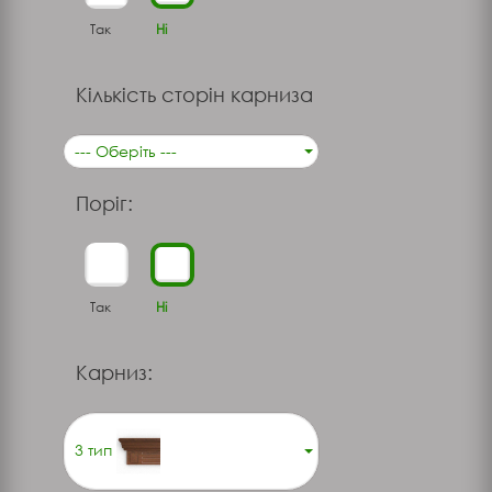
Так
Ні
Кількість сторін карниза
--- Оберіть ---
Поріг:
Так
Ні
Карниз:
3 тип