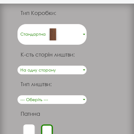
Тип Коробки:
Стандартна
К-сть сторін лиштви:
На одну сторону
Тип лиштви:
--- Оберіть ---
Патина