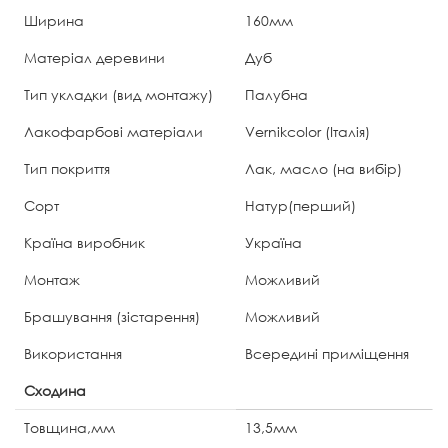
Ширина
160мм
Матеріал деревини
Дуб
Тип укладки (вид монтажу)
Палубна
Лакофарбові матеріали
Vernikcolor (Італія)
Тип покриття
Лак, масло (на вибір)
Сорт
Натур(перший)
Країна виробник
Україна
Монтаж
Можливий
Брашування (зістарення)
Можливий
Використання
Всередині приміщення
Сходина
Товщина,мм
13,5мм