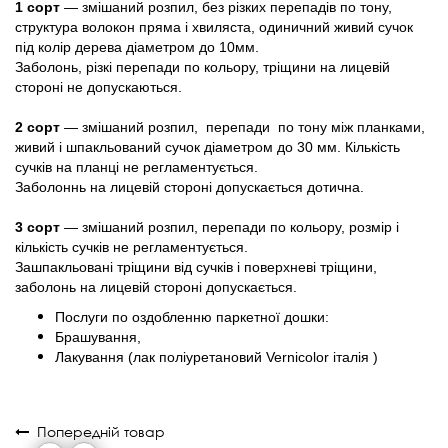
1 сорт
— змішаний розпил, без різких перепадів по тону,
структура волокон пряма і хвиляста, одиничний живий сучок
під колір дерева діаметром до 10мм.
Заболонь, різкі перепади по кольору, тріщини на лицевій
стороні не допускаються.
2 сорт
— змішаний розпил, перепади по тону між планками,
живий і шпакльований сучок діаметром до 30 мм. Кількість
сучків на планці не регламентується.
Заболоннь на лицевій стороні допускається дотична.
3 сорт
— змішаний розпил, перепади по кольору, розмір і
кількість сучків не регламентується.
Зашпакльовані тріщини від сучків і поверхневі тріщини,
заболонь на лицевій стороні допускається.
Послуги по оздобленню паркетної дошки:
Брашування,
Лакування (лак поліуретановий Vernicolor італія )
Попередній товар