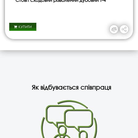
Стовп сходовий різьблений дубовий Т-4
КУПИТИ
Як відбувається співпраця