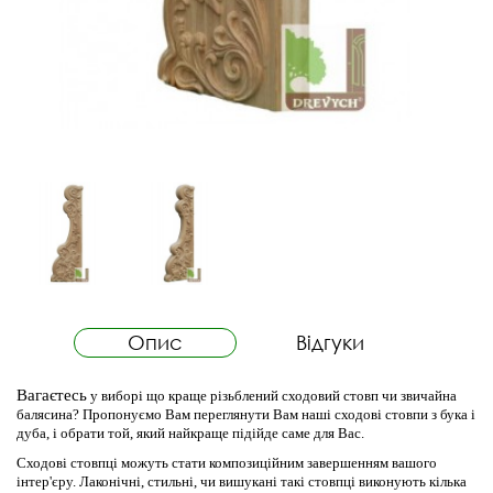
Опис
Відгуки
Вагаєтесь
у виборі що краще різьблений сходовий стовп чи звичайна
балясина? Пропонуємо Вам переглянути Вам наші сходові стовпи з бука і
дуба, і обрати той, який найкраще підійде саме для Вас.
Сходові стовпці можуть стати композиційним завершенням вашого
інтер'єру. Лаконічні, стильні, чи вишукані такі стовпці виконують кілька