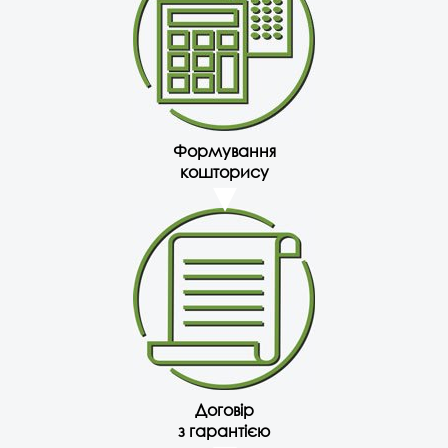
Формування
кошторису
Договір
з гарантією