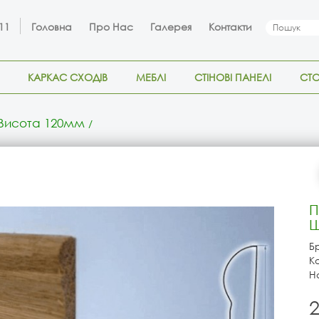
 11
Головна
Про Нас
Галерея
Контакти
КАРКАС СХОДІВ
МЕБЛІ
СТІНОВІ ПАНЕЛІ
СТ
 Висота 120мм
П
Ш
Б
К
Н
2