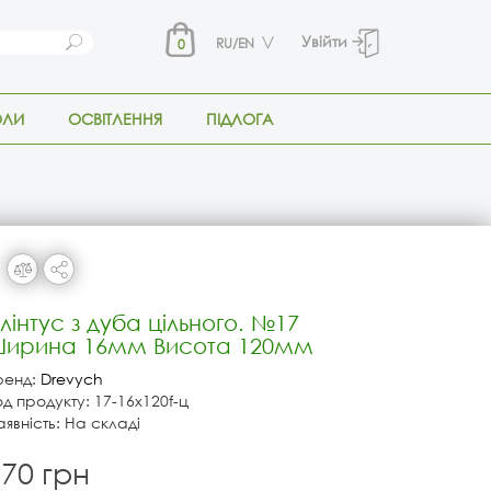
Увійти
RU/EN
0
ОЛИ
ОСВІТЛЕННЯ
ПІДЛОГА
лінтус з дуба цільного. №17
ирина 16мм Висота 120мм
ренд:
Drevych
од продукту: 17-16х120f-ц
аявність: На складі
70 грн