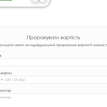
Прорахувати вартість
алишити запит на індивідуальний прорахунок вартості можна т
я
лефон
ентар