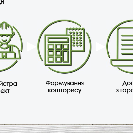
я
Формування
Дог
айстра
кошторису
з гар
'єкт