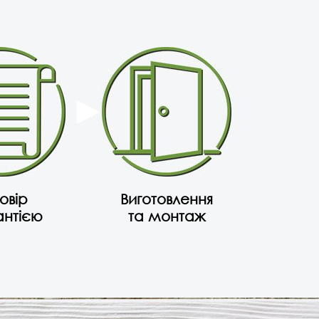
овір
Виготовлення
антією
та монтаж