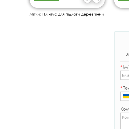
Мітки:
Плінтус для підлоги дерев’яний
З
*
Ім'
*
Те
Ком