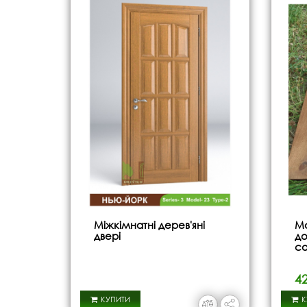
Міжкімнатні дерев'яні
Ма
двері
до
со
42
КУПИТИ
К