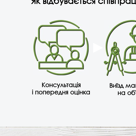
Як відбувається співпрац
Консультація
Виїзд м
і попередня оцінка
на об