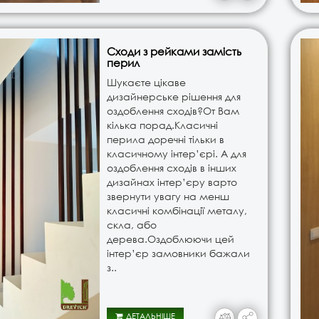
Сходи з рейками замість
перил
Шукаєте цікаве
дизайнерське рішення для
оздоблення сходів?От Вам
кілька порад.Класичні
перила доречні тільки в
класичному інтер’єрі. А для
оздоблення сходів в інших
дизайнах інтер’єру варто
звернути увагу на менш
класичні комбінації металу,
скла, або
дерева.Оздоблюючи цей
інтер’єр замовники бажали
з..
ДЕТАЛЬНІШЕ