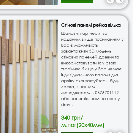
Стінові панелі рейка вільха
Шановні партнери, за
наданим вище посиланням у
Вас є можливість
завантажити 3D модель
стінових панелей Древич та
використовувати їх у своїх
творіннях. Якщо у Вас немає
індивідуального пароля для
архіву сконтактуйтесь, будь
ласка, з нашим
менеджером т. ‎0676701112
або напишіть нам на пошту
drev..
340 грн/
м.пог(20х40мм)