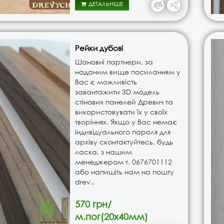
ДЕТАЛЬНІШЕ
Рейки дубові
Шановні партнери, за
наданим вище посиланням у
Вас є можливість
завантажити 3D модель
стінових панелей Древич та
використовувати їх у своїх
творіннях. Якщо у Вас немає
індивідуального пароля для
архіву сконтактуйтесь, будь
ласка, з нашим
менеджером т. ‎0676701112
або напишіть нам на пошту
drev..
570 грн/
м.пог(20х40мм)