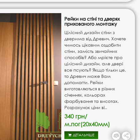
Рейки на стіні та дверях
прихованого монтажу
Цілісний дизайн стіни з
дверима від Древич. Хочете
чимось цікавим оздобити
стіни, замість звичайних
способів? Або мрієте про
цілісний дизайн, але двері
все псують? Якщо тільки це,
то Древич може Вам
допомогти. Рейки
виготовляються в різних
січеннях, кольорах
фарбування та висотах.
Розрахунок ціни ві..
340 грн/
м.пог(20х40мм)
ДЕТАЛЬНІШЕ