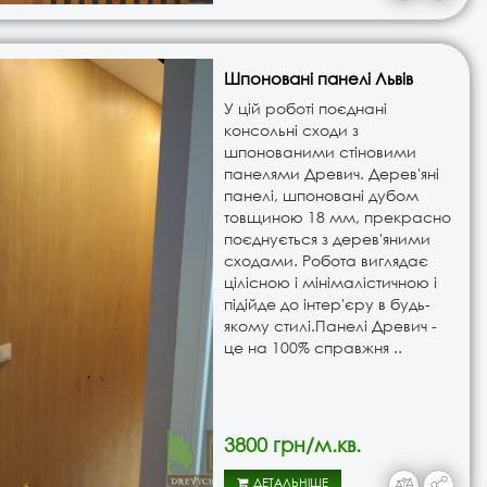
Шпоновані панелі Львів
У цій роботі поєднані
консольні сходи з
шпонованими стіновими
панелями Древич. Дерев'яні
панелі, шпоновані дубом
товщиною 18 мм, прекрасно
поєднується з дерев'яними
сходами. Робота виглядає
цілісною і мінімалістичною і
підійде до інтер'єру в будь-
якому стилі.Панелі Древич -
це на 100% справжня ..
3800 грн/м.кв.
ДЕТАЛЬНІШЕ