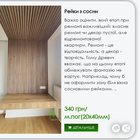
Рейки з сосни
Важко оцінити, який етап при
ремонті важливіший: власне
ремонт чи декор пустої, але
відремонтованої
квартири. Ремонт - це
відповідальність, а декор -
творчість. Тому Древич
вважає, що на цьому етапі
обмежувати фантазію не
вартує. Наприклад, чому б
не оформити зону біля вікна
сосновими рейками, ..
340 грн/
м.пог(20х40мм)
ДЕТАЛЬНІШЕ