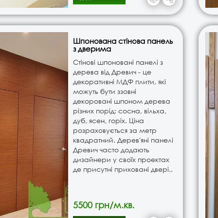
Шпонована стінова панель
з дверима
Стінові шпоновані панелі з
дерева від Древич - це
декоративні МДФ плити, які
можуть бути ззовні
декоровані шпоном дерева
різних порід: сосна, вільха,
дуб, ясен, горіх. Ціна
розраховується за метр
квадратний. Дерев'яні панелі
Древич часто додають
дизайнери у своїх проектах
де присутні приховані двері..
5500 грн/м.кв.