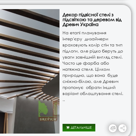
Декор підвісної стелі з
підсвіткою та деревом від
Древич Україна
На етапі планування
інтер'єру дизайнери
враховують колір стін та тип
підлоги, але рідко беруть до
уваги зовнішній вигляд стелі.
Часто це фарба або
натяжна стеля. Цілком
природно, що вона буде
сніжно-білою, але Древич
пропонує обрати інший
варіант облаштування стелі.
..
ДЕТАЛЬНІШЕ