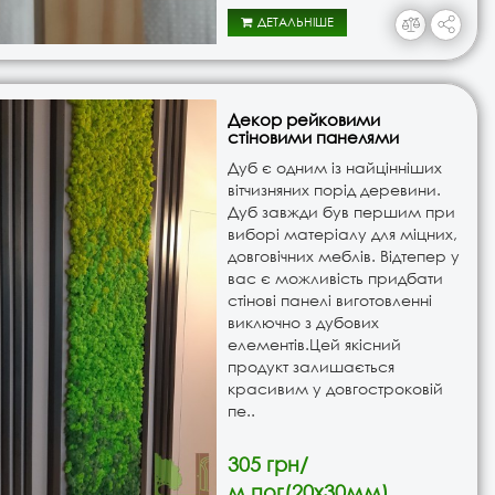
ДЕТАЛЬНІШЕ
Декор рейковими
стіновими панелями
Дуб є одним із найцінніших
вітчизняних порід деревини.
Дуб завжди був першим при
виборі матеріалу для міцних,
довговічних меблів. Відтепер у
вас є можливість придбати
стінові панелі виготовленні
виключно з дубових
елементів.Цей якісний
продукт залишається
красивим у довгостроковій
пе..
305 грн/
м.пог(20х30мм)