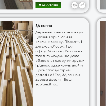
ДЕТАЛЬНІШЕ
3Д панно
Деревяне панно - це завжди
цікавий і оригінальний
елемент декору. Підходить і
для власної оселі, і для
офісу. Можливо, Ви саме з
того типу людей, що довго
обирають подарунки друзям
і рідним, адже хочуть знайти
щось справді гарне і
довговічне? Тоді ЗД панно з
дерева Древич - Ваш
варіант.&nb..