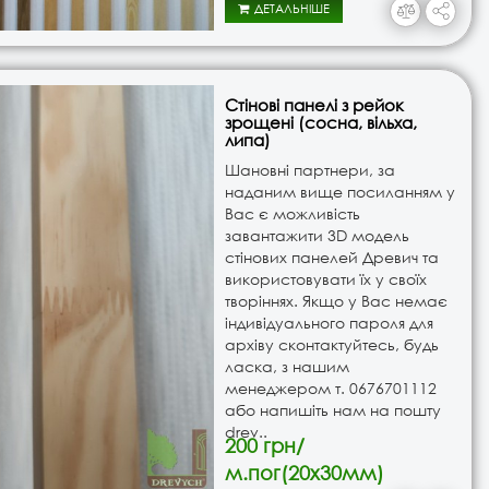
ДЕТАЛЬНІШЕ
Стінові панелі з рейок
зрощені (сосна, вільха,
липа)
Шановні партнери, за
наданим вище посиланням у
Вас є можливість
завантажити 3D модель
стінових панелей Древич та
використовувати їх у своїх
творіннях. Якщо у Вас немає
індивідуального пароля для
архіву сконтактуйтесь, будь
ласка, з нашим
менеджером т. ‎0676701112
або напишіть нам на пошту
drev..
200 грн/
м.пог(20х30мм)