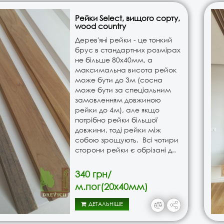
Рейки Select, вищого сорту,
wood country
Дерев'яні рейки - це тонкий
брус в стандартних розмірах
не більше 80х40мм, а
максимальна висота рейок
може бути до 3м (сосна
може бути за спеціальним
замовленням довжиною
рейки до 4м), але якщо
потрібно рейки більшої
довжини, тоді рейки між
собою зрощують. Всі чотири
сторони рейки є обрізані д..
340 грн/
м.пог(20х40мм)
ДЕТАЛЬНІШЕ