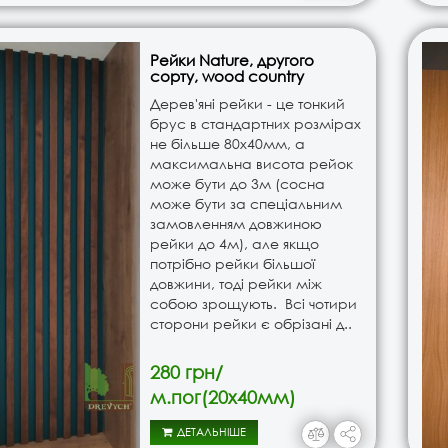
Рейки Nature, другого
сорту, wood country
Дерев'яні рейки - це тонкий
брус в стандартних розмірах
не більше 80х40мм, а
максимальна висота рейок
може бути до 3м (сосна
може бути за спеціальним
замовленням довжиною
рейки до 4м), але якщо
потрібно рейки більшої
довжини, тоді рейки між
собою зрощують. Всі чотири
сторони рейки є обрізані д..
280 грн/
м.пог(20х40мм)
ДЕТАЛЬНІШЕ