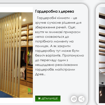
Гардеробна з дерева
Гардеробні кімнати - це
зручне сучасне рішення для
збереження речей. Одяг,
взуття чи ялинкові прикраси
легко сховаються до
потрібного моменту на
полицях. А як закрити
гардеробну тут може бути
безліч варіантів. Пропонуємо
до перегляду один з
нещодавно реалізованих
гардеробів майстрами
Древ..
ДЕТАЛЬНІШЕ